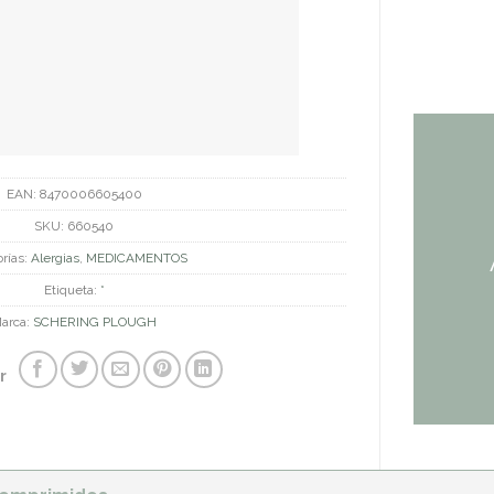
EAN:
8470006605400
SKU:
660540
rías:
Alergias
,
MEDICAMENTOS
Etiqueta:
*
arca:
SCHERING PLOUGH
r