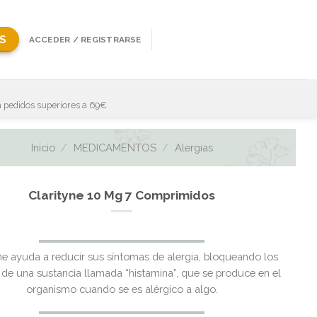
S
ACCEDER / REGISTRARSE
 pedidos superiores a 69€
Inicio
/
MEDICAMENTOS
/
Alergias
Clarityne 10 Mg 7 Comprimidos
El
El
ne ayuda a reducir sus síntomas de alergia, bloqueando los
precio
precio
 de una sustancia llamada “histamina”, que se produce en el
original
actual
organismo cuando se es alérgico a algo.
era:
es: