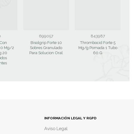
0
699057
843987
 Con
Bisolgrip Forte 10
Thrombocid Forte 5
A
00 Mg/2
Sobres Granulado
Mg/g Pomada 1 Tubo
g 20
Para Solucion Oral
60 G
idos
ntes
INFORMACIÓN LEGAL Y RGPD
Aviso Legal