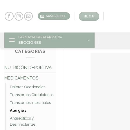
Skip
to
content
BLOG
SUSCRÍBETE
FARMACIA PARAFARMACIA
SECCIONES
CATEGORIAS
NUTRICIÓN DEPORTIVA
MEDICAMENTOS
Dolores Ocasionales
Transtornos Circulatorios
Transtornos Intestinales
Alergias
Antisépticos y
Desinfectantes