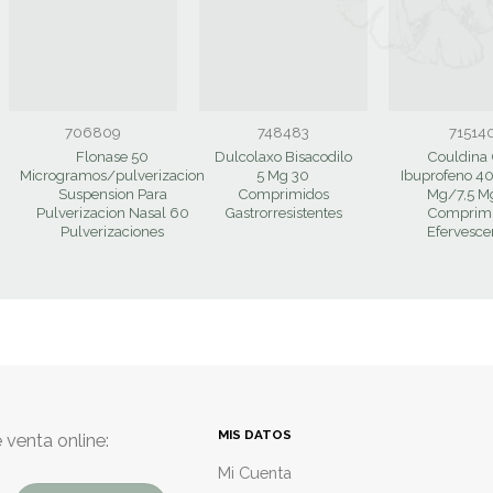
706809
748483
71514
Flonase 50
Dulcolaxo Bisacodilo
Couldina
Microgramos/pulverizacion
5 Mg 30
Ibuprofeno 4
Suspension Para
Comprimidos
Mg/7,5 M
Pulverizacion Nasal 60
Gastrorresistentes
Comprim
Pulverizaciones
Efervesce
MIS DATOS
 venta online:
Mi Cuenta