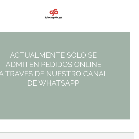
5,46€.
4,91€.
ACTUALMENTE SÓLO SE
ADMITEN PEDIDOS ONLINE
A TRAVES DE NUESTRO CANAL
DE WHATSAPP