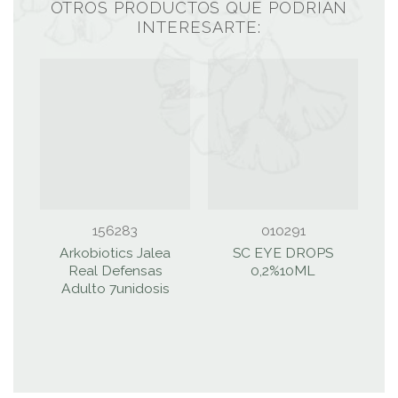
OTROS PRODUCTOS QUE PODRÍAN
INTERESARTE:
156283
010291
Arkobiotics Jalea
SC EYE DROPS
Real Defensas
0,2%10ML
A
Adulto 7unidosis