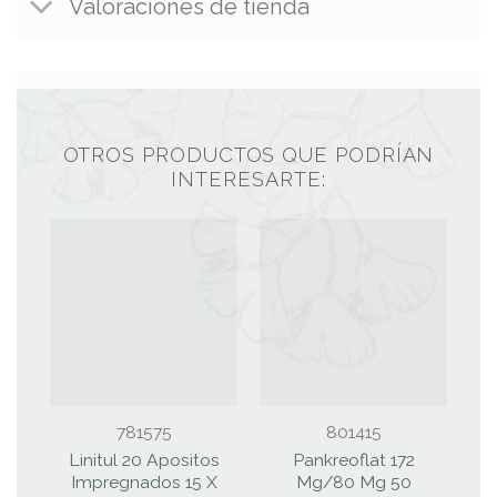
Valoraciones de tienda
OTROS PRODUCTOS QUE PODRÍAN
INTERESARTE:
781575
801415
Linitul 20 Apositos
Pankreoflat 172
Z
Impregnados 15 X
Mg/80 Mg 50
M