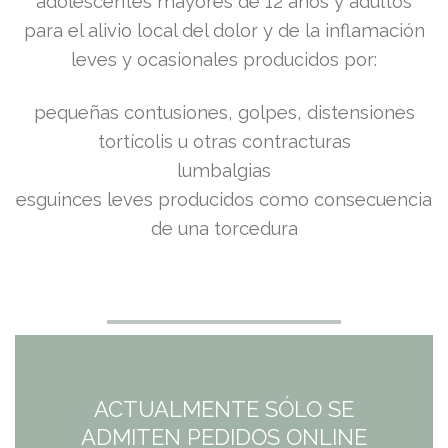
precio
precio
adolescentes mayores de 12 años y adultos
para el alivio local del dolor y de la inflamación
original
actual
leves y ocasionales producidos por:
era:
es:
pequeñas contusiones, golpes, distensiones
9,04€.
9,04€.
tortícolis u otras contracturas
lumbalgias
esguinces leves producidos como consecuencia
de una torcedura
ACTUALMENTE SÓLO SE
ADMITEN PEDIDOS ONLINE