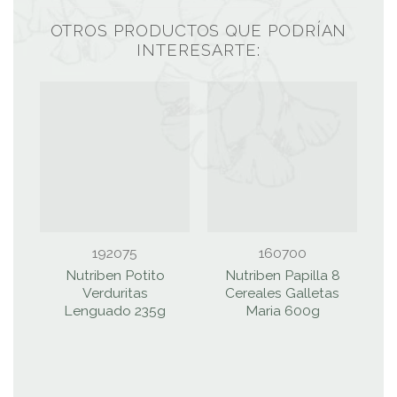
OTROS PRODUCTOS QUE PODRÍAN
INTERESARTE:
192075
160700
Nutriben Potito
Nutriben Papilla 8
B
Verduritas
Cereales Galletas
Lenguado 235g
Maria 600g