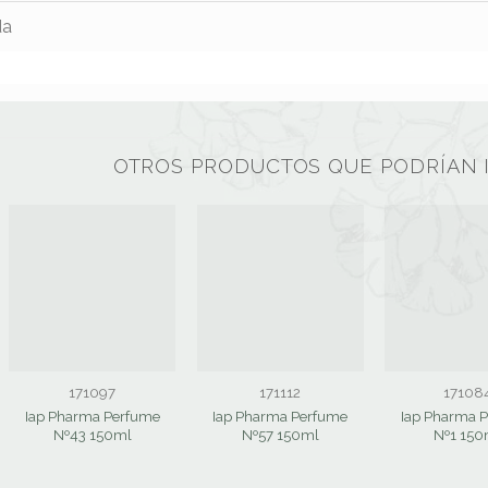
da
OTROS PRODUCTOS QUE PODRÍAN 
171097
171112
17108
Iap Pharma Perfume
Iap Pharma Perfume
Iap Pharma 
Nº43 150ml
Nº57 150ml
Nº1 150