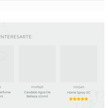
INTERESARTE:
4
002696
021540
Perfume
Caudalie Agua De
I
Home Spray SC
ml
Belleza 100ml
Valorado