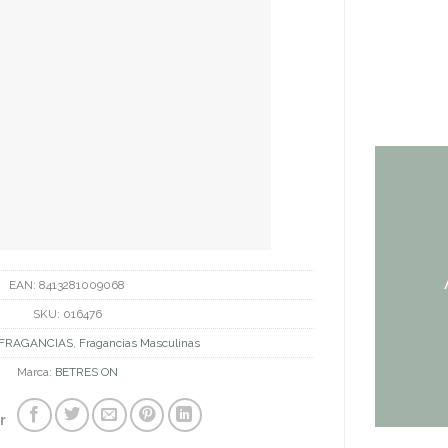
EAN:
8413281009068
SKU:
016476
FRAGANCIAS
,
Fragancias Masculinas
Marca:
BETRES ON
r