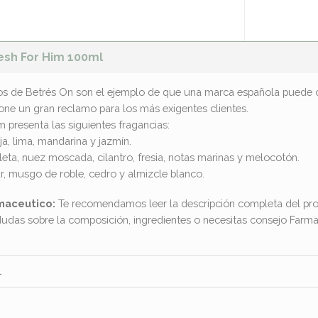
esh For Him 100ml
s de Betrés On son el ejemplo de que una marca española puede c
one un gran reclamo para los más exigentes clientes.
 presenta las siguientes fragancias:
ja, lima, mandarina y jazmín.
leta, nuez moscada, cilantro, fresia, notas marinas y melocotón.
, musgo de roble, cedro y almizcle blanco.
maceutico:
Te recomendamos leer la descripción completa del pro
dudas sobre la composición, ingredientes o necesitas consejo Far
l