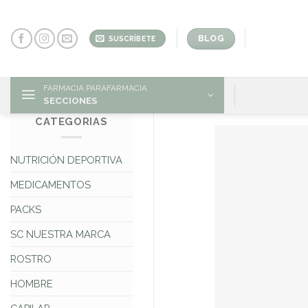
Skip
to
content
BLOG
SUSCRÍBETE
FARMACIA PARAFARMACIA
SECCIONES
CATEGORIAS
NUTRICIÓN DEPORTIVA
MEDICAMENTOS
PACKS
SC NUESTRA MARCA
ROSTRO
HOMBRE