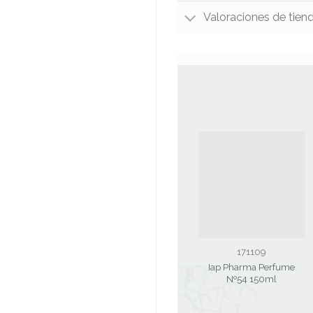
Valoraciones de tien
171109
Iap Pharma Perfume
Nº54 150ml