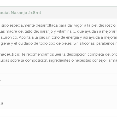
Facial Naranja 2x8ml
a sido especialmente desarrollada para dar vigor a la piel del rostro.
ulas madre del tallo del naranjo y vitamina C, que ayudan a mejorar 
ialurónico. Aporta a la piel un tono de energía y así ayuda a mejorar
ene y el cuidado de todo tipo de pieles. Sin siliconas, parabenos n
maceutico:
Te recomendamos leer la descripción completa del pro
dudas sobre la composición, ingredientes o necesitas consejo Far
l
da