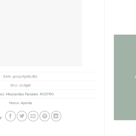
EAN:
5201279081782
SKU:
017996
ías:
Mascarillas Faciales
,
ROSTRO
Marca:
Apivita
r