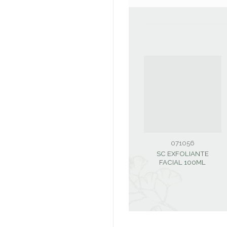
071056
SC EXFOLIANTE
FACIAL 100ML