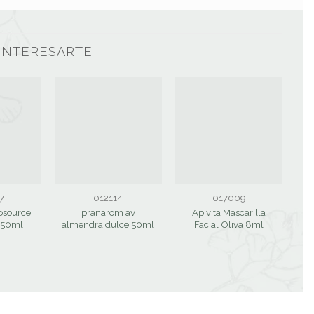
INTERESARTE:
7
012114
017009
osource
pranarom av
Apivita Mascarilla
C
 50ml
almendra dulce 50ml
Facial Oliva 8ml