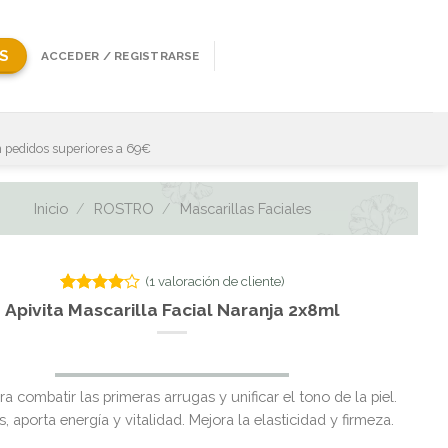
S
ACCEDER / REGISTRARSE
 pedidos superiores a 69€
Inicio
/
ROSTRO
/
Mascarillas Faciales
(
1
valoración de cliente)
Valorado
1
Apivita Mascarilla Facial Naranja 2x8ml
con
4.00
de 5 en
base a
valoración
de un
ra combatir las primeras arrugas y unificar el tono de la piel.
cliente
 aporta energía y vitalidad. Mejora la elasticidad y firmeza.