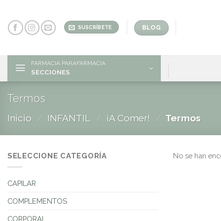
Skip
to
content
BLOG
SUSCRÍBETE
FARMACIA PARAFARMACIA
SECCIONES
Termos
Inicio
/
INFANTIL
/
¡A Comer!
/
Termos
SELECCIONE CATEGORÍA
No se han enc
CAPILAR
COMPLEMENTOS
CORPORAL