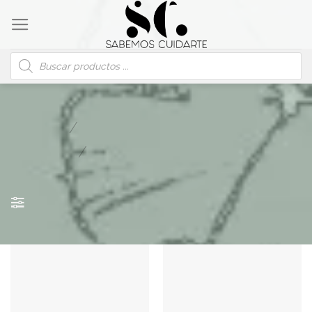
Skip
to
content
Búsqueda
de
productos
BETER
Inicio
/
Marcas
/
BETER
BUSCAR Y
FILTRAR
PRODUCTOS