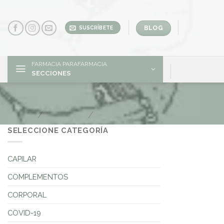
Skip
to
content
BLOG
SUSCRÍBETE
FARMACIA PARAFARMACIA
SECCIONES
ACTAFARMA
Inicio
/
Marcas
/
ACTAFARMA
SELECCIONE CATEGORÍA
CAPILAR
COMPLEMENTOS
CORPORAL
COVID-19