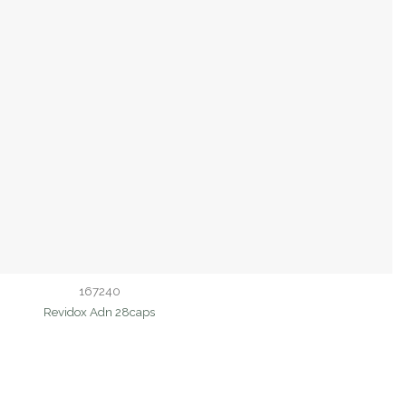
167240
Revidox Adn 28caps