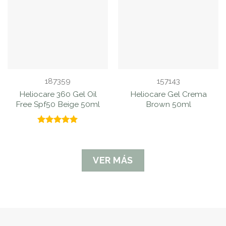
187359
157143
Heliocare 360 Gel Oil
Heliocare Gel Crema
Free Spf50 Beige 50ml
Brown 50ml
Valorado
con
5.00
de 5
VER MÁS