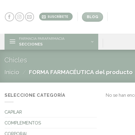
Skip
to
content
BLOG
SUSCRÍBETE
FARMACIA PARAFARMACIA
SECCIONES
Chicles
Inicio
/
FORMA FARMACÉUTICA del producto
SELECCIONE CATEGORÍA
No se han enc
CAPILAR
COMPLEMENTOS
CORPORAL