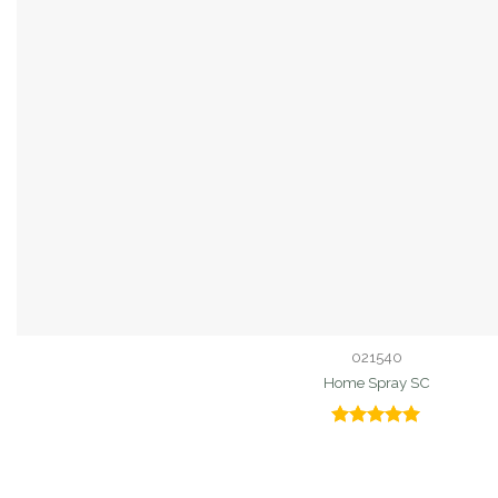
021540
Home Spray SC
Valorado
con
5.00
de 5