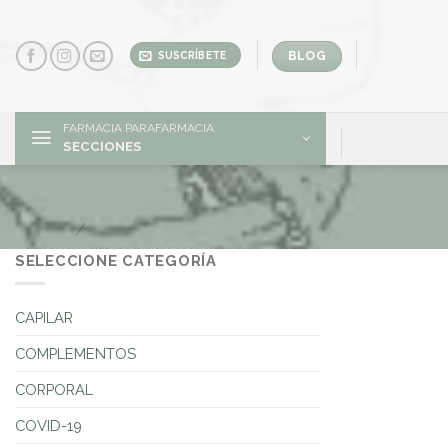
Skip
to
content
BLOG
SUSCRÍBETE
FARMACIA PARAFARMACIA
SECCIONES
Ambientador
Inicio
/
FORMA FARMACÉUTICA del producto
SELECCIONE CATEGORÍA
CAPILAR
COMPLEMENTOS
CORPORAL
COVID-19