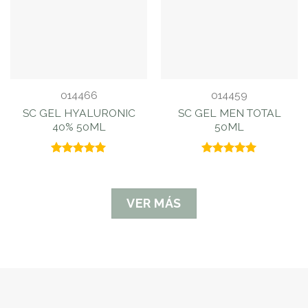
014466
014459
SC GEL HYALURONIC
SC GEL MEN TOTAL
40% 50ML
50ML
Valorado
Valorado
con
5.00
con
5.00
de 5
de 5
VER MÁS