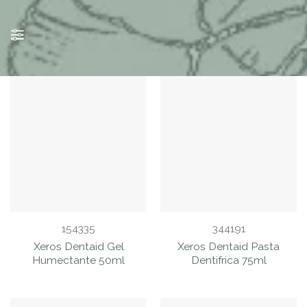
Bucal
BUSCAR Y
FILTRAR
PRODUCTOS
154335
344191
Xeros Dentaid Gel
Xeros Dentaid Pasta
Humectante 50ml
Dentifrica 75ml