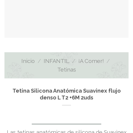
Inicio
/
INFANTIL
/
¡A Comer!
/
Tetinas
Tetina Silicona Anatómica Suavinex flujo
denso L T2 +6M 2uds
Las tetinas anatómicas de silicona de Suavinex