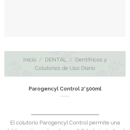
Inicio
/
DENTAL
/
Dentífricos y
Colutorios de Uso Diario
Parogencyl Control 2*500ml
El colutorio Parogencyl Control permite una