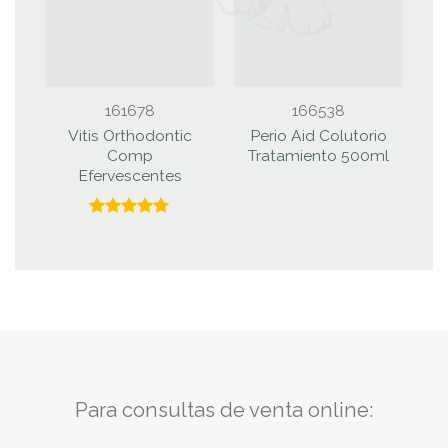
161678
166538
Vitis Orthodontic
Perio Aid Colutorio
P
Comp
Tratamiento 500ml
Efervescentes
Valorado
con
5.00
de 5
Para consultas de venta online: