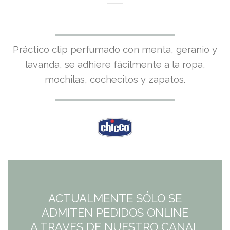
El
El
Práctico clip perfumado con menta, geranio y
precio
precio
lavanda, se adhiere fácilmente a la ropa,
mochilas, cochecitos y zapatos.
original
actual
era:
es:
3,50€.
3,15€.
ACTUALMENTE SÓLO SE
ADMITEN PEDIDOS ONLINE
A TRAVES DE NUESTRO CANAL