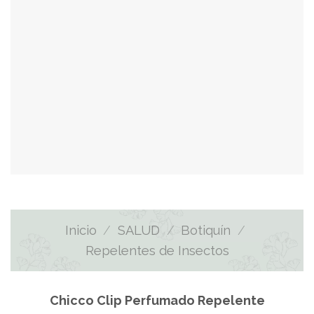
Inicio
/
SALUD
/
Botiquín
/
Repelentes de Insectos
Chicco Clip Perfumado Repelente