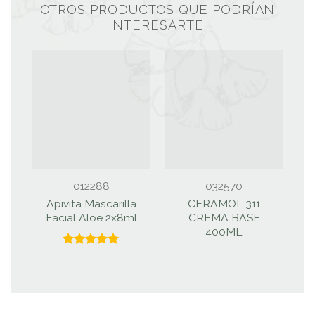
OTROS PRODUCTOS QUE PODRÍAN
INTERESARTE:
012288
032570
Apivita Mascarilla
CERAMOL 311
Facial Aloe 2x8ml
CREMA BASE
400ML
Valorado
con
5.00
de 5